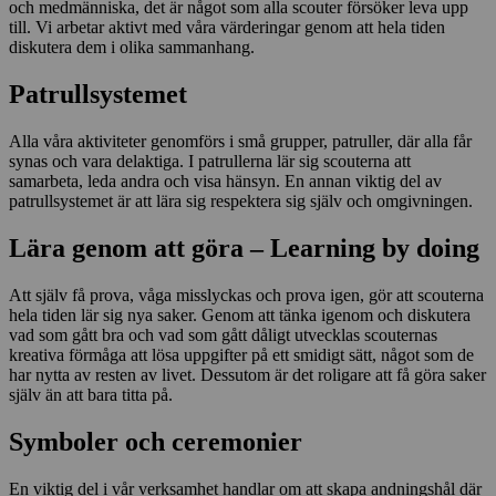
och medmänniska, det är något som alla scouter försöker leva upp
till. Vi arbetar aktivt med våra värderingar genom att hela tiden
diskutera dem i olika sammanhang.
Patrullsystemet
Alla våra aktiviteter genomförs i små grupper, patruller, där alla får
synas och vara delaktiga. I patrullerna lär sig scouterna att
samarbeta, leda andra och visa hänsyn. En annan viktig del av
patrullsystemet är att lära sig respektera sig själv och omgivningen.
Lära genom att göra – Learning by doing
Att själv få prova, våga misslyckas och prova igen, gör att scouterna
hela tiden lär sig nya saker. Genom att tänka igenom och diskutera
vad som gått bra och vad som gått dåligt utvecklas scouternas
kreativa förmåga att lösa uppgifter på ett smidigt sätt, något som de
har nytta av resten av livet. Dessutom är det roligare att få göra saker
själv än att bara titta på.
Symboler och ceremonier
En viktig del i vår verksamhet handlar om att skapa andningshål där