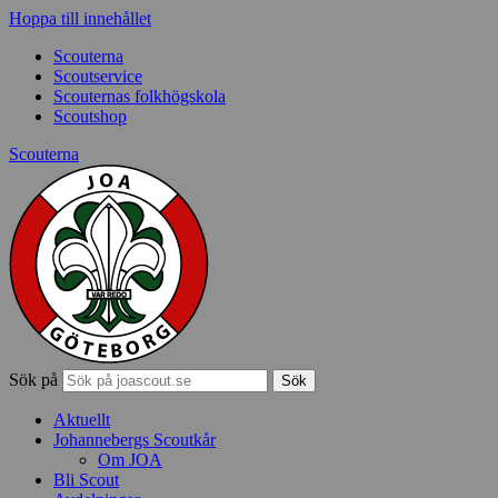
Hoppa till innehållet
Scouterna
Scoutservice
Scouternas folkhögskola
Scoutshop
Scouterna
Sök på
Aktuellt
Johannebergs Scoutkår
Om JOA
Bli Scout