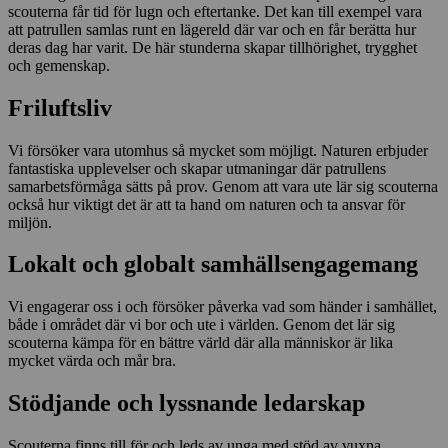
scouterna får tid för lugn och eftertanke. Det kan till exempel vara
att patrullen samlas runt en lägereld där var och en får berätta hur
deras dag har varit. De här stunderna skapar tillhörighet, trygghet
och gemenskap.
Friluftsliv
Vi försöker vara utomhus så mycket som möjligt. Naturen erbjuder
fantastiska upplevelser och skapar utmaningar där patrullens
samarbetsförmåga sätts på prov. Genom att vara ute lär sig scouterna
också hur viktigt det är att ta hand om naturen och ta ansvar för
miljön.
Lokalt och globalt samhällsengagemang
Vi engagerar oss i och försöker påverka vad som händer i samhället,
både i området där vi bor och ute i världen. Genom det lär sig
scouterna kämpa för en bättre värld där alla människor är lika
mycket värda och mår bra.
Stödjande och lyssnande ledarskap
Scouterna finns till för och leds av unga med stöd av vuxna.