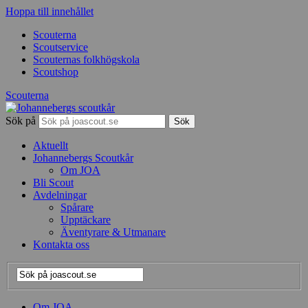
Hoppa till innehållet
Scouterna
Scoutservice
Scouternas folkhögskola
Scoutshop
Scouterna
Sök på
Aktuellt
Johannebergs Scoutkår
Om JOA
Bli Scout
Avdelningar
Spårare
Upptäckare
Äventyrare & Utmanare
Kontakta oss
Om JOA