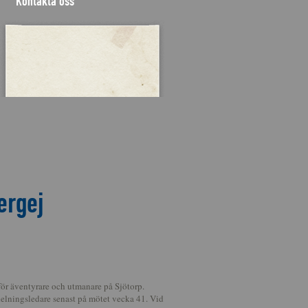
Kontakta oss
ergej
för äventyrare och utmanare på Sjötorp.
delningsledare senast på mötet vecka 41. Vid