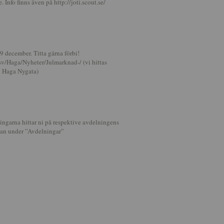
 Info finns även på http://joti.scout.se/
 december. Titta gärna förbi!
sv/Haga/Nyheter/Julmarknad-/ (vi hittas
d Haga Nygata)
ingarna hittar ni på respektive avdelningens
van under ”Avdelningar”