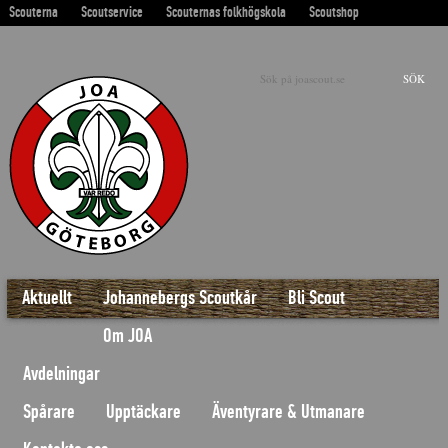
Scouterna
Scoutservice
Scouternas folkhögskola
Scoutshop
Sök på
Aktuellt
Johannebergs Scoutkår
Bli Scout
Om JOA
Avdelningar
Spårare
Upptäckare
Äventyrare & Utmanare