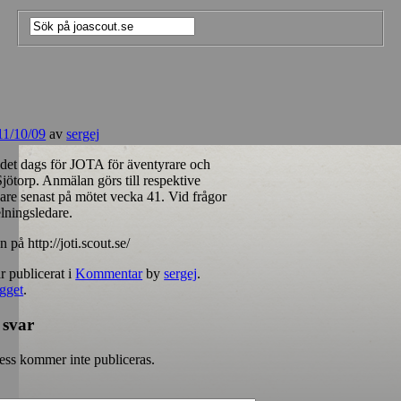
11/10/09
av
sergej
 det dags för JOTA för äventyrare och
jötorp. Anmälan görs till respektive
are senast på mötet vecka 41. Vid frågor
lningsledare.
n på http://joti.scout.se/
r publicerat i
Kommentar
by
sergej
.
ägget
.
 svar
ess kommer inte publiceras.