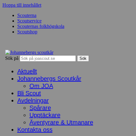
Hoppa till innehållet
Scouterna
Scoutservice
Scouternas folkhögskola
Scoutshop
Sök på
Aktuellt
Johannebergs Scoutkår
Om JOA
Bli Scout
Avdelningar
Spårare
Upptäckare
Äventyrare & Utmanare
Kontakta oss