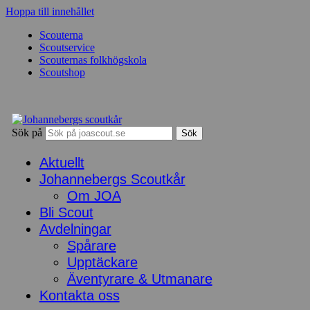
Hoppa till innehållet
Scouterna
Scoutservice
Scouternas folkhögskola
Scoutshop
Sök på
Aktuellt
Johannebergs Scoutkår
Om JOA
Bli Scout
Avdelningar
Spårare
Upptäckare
Äventyrare & Utmanare
Kontakta oss