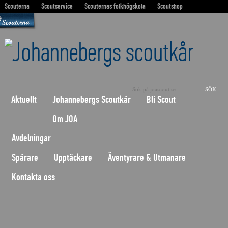
Scouterna
Scoutservice
Scouternas folkhögskola
Scoutshop
Sök på
Aktuellt
Johannebergs Scoutkår
Bli Scout
Om JOA
Avdelningar
Spårare
Upptäckare
Äventyrare & Utmanare
Kontakta oss